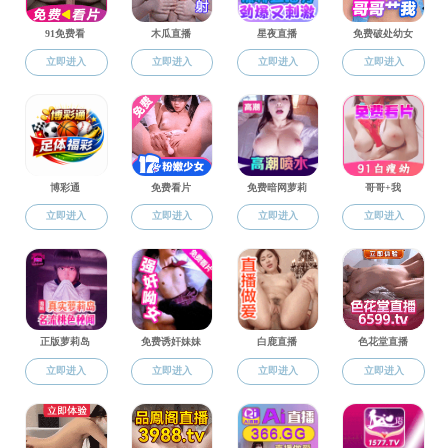
学生工作办公室
学科师资
职称：
全部
讲师（
二级学科
姓名：
植物病理学系
昆虫学系
农药科学系
教师目录