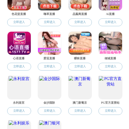
联系我们
院训为：“厚德
“厚德” 语出
是响应时代号召“立
“至真” “真
研究中，要有勇于
真人”（语出陶行知
“勤学” 汉刘
励植保人治学须勤