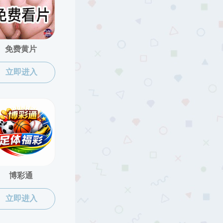
当前位置:
黑料网
>
学科师资
>
二级学科
>
昆虫学系
害虫生物防治
昆虫信息生态实验室