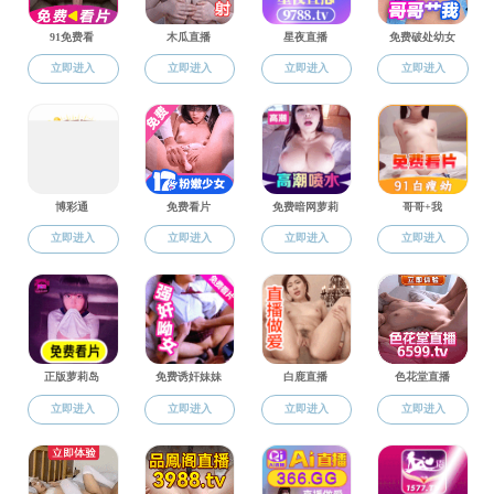
学生活动
黑料网
月
日下午，
9
28
黑料网 公共实验
导员罗舜文主持。
马洪雨详细讲
作，废弃物处理，事