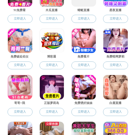
要闻
黑料网
为加强校企
行
”
活动，此次活
海外进出口有限
授，
昆虫系赵春
艳丹、研究生辅
学院深入调