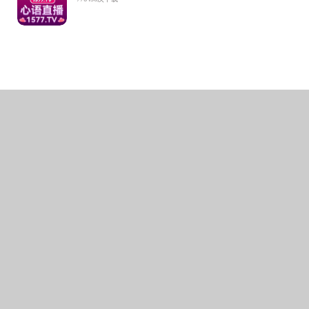
此次
“
访企拓
导带队、专业教
合力。学生们收
好的发展前景，