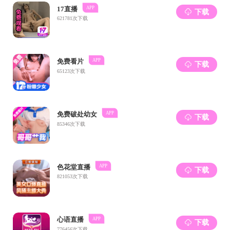
7
月
2
1
日，植
目开展情况。利