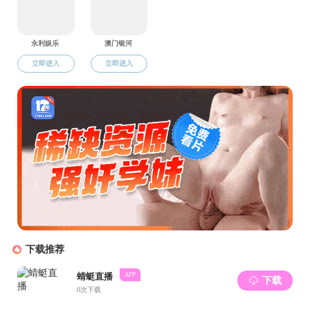
7
月
1
9
日，植
业生的发展情况
生物科技
G
LP
实