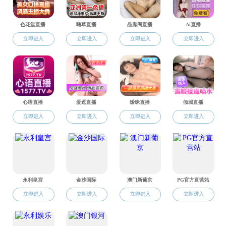
培养、产学研合
发展经历与工作
7
月
18
日，
植
未来发展方向。