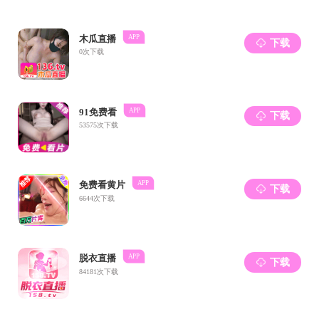
7
月
2
0
日，植
表的成长历程等
发中心。