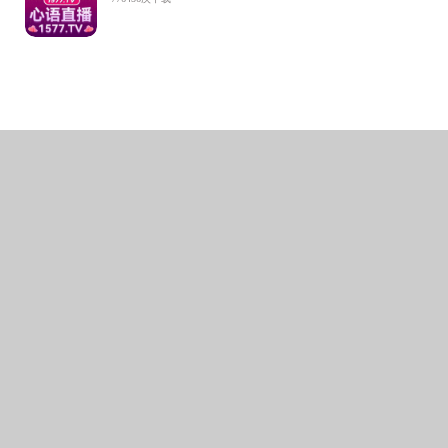
在五个
行现场答疑
通过本
会后，同学
友谊并且学
上一篇：
黑料网 
下一篇：
黑料网 
地址：中国南京卫岗
师德师风投诉举报电