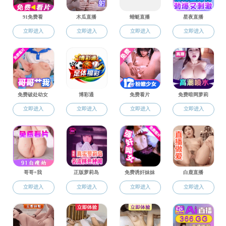
要闻
黑料网
2019
C303准时
议。